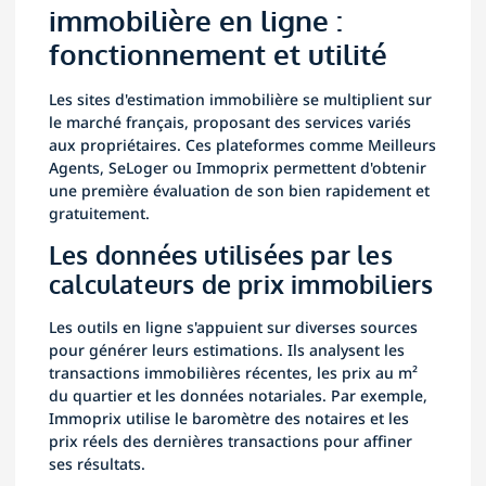
immobilière en ligne :
fonctionnement et utilité
Les sites d'estimation immobilière se multiplient sur
le marché français, proposant des services variés
aux propriétaires. Ces plateformes comme Meilleurs
Agents, SeLoger ou Immoprix permettent d'obtenir
une première évaluation de son bien rapidement et
gratuitement.
Les données utilisées par les
calculateurs de prix immobiliers
Les outils en ligne s'appuient sur diverses sources
pour générer leurs estimations. Ils analysent les
transactions immobilières récentes, les prix au m²
du quartier et les données notariales. Par exemple,
Immoprix utilise le baromètre des notaires et les
prix réels des dernières transactions pour affiner
ses résultats.