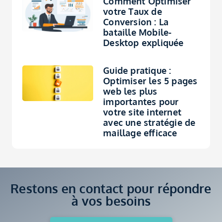
Comment Optimiser
votre Taux de
Conversion : La
bataille Mobile-
Desktop expliquée
Guide pratique :
Optimiser les 5 pages
web les plus
importantes pour
votre site internet
avec une stratégie de
maillage efficace
Restons en contact pour répondre
à vos besoins