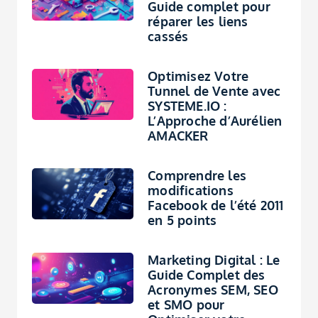
Guide complet pour
réparer les liens
cassés
Optimisez Votre
Tunnel de Vente avec
SYSTEME.IO :
L’Approche d’Aurélien
AMACKER
Comprendre les
modifications
Facebook de l’été 2011
en 5 points
Marketing Digital : Le
Guide Complet des
Acronymes SEM, SEO
et SMO pour