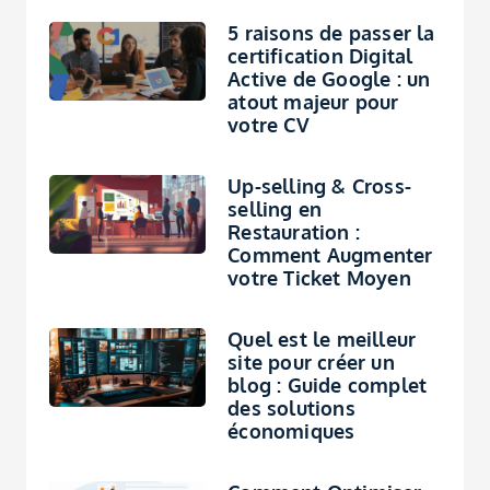
5 raisons de passer la
certification Digital
Active de Google : un
atout majeur pour
votre CV
Up-selling & Cross-
selling en
Restauration :
Comment Augmenter
votre Ticket Moyen
Quel est le meilleur
site pour créer un
blog : Guide complet
des solutions
économiques