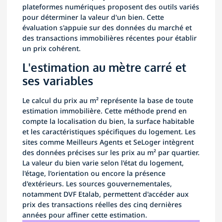
plateformes numériques proposent des outils variés
pour déterminer la valeur d'un bien. Cette
évaluation s'appuie sur des données du marché et
des transactions immobilières récentes pour établir
un prix cohérent.
L'estimation au mètre carré et
ses variables
Le calcul du prix au m² représente la base de toute
estimation immobilière. Cette méthode prend en
compte la localisation du bien, la surface habitable
et les caractéristiques spécifiques du logement. Les
sites comme Meilleurs Agents et SeLoger intègrent
des données précises sur les prix au m² par quartier.
La valeur du bien varie selon l'état du logement,
l'étage, l'orientation ou encore la présence
d'extérieurs. Les sources gouvernementales,
notamment DVF Etalab, permettent d'accéder aux
prix des transactions réelles des cinq dernières
années pour affiner cette estimation.