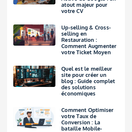
atout majeur pour
votre CV
Up-selling & Cross-
selling en
Restauration :
Comment Augmenter
votre Ticket Moyen
Quel est le meilleur
site pour créer un
blog : Guide complet
des solutions
économiques
Comment Optimiser
votre Taux de
Conversion : La
bataille Mobile-