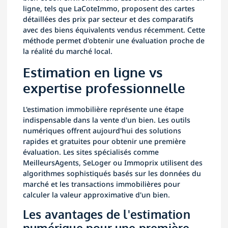
ligne, tels que LaCoteImmo, proposent des cartes
détaillées des prix par secteur et des comparatifs
avec des biens équivalents vendus récemment. Cette
méthode permet d'obtenir une évaluation proche de
la réalité du marché local.
Estimation en ligne vs
expertise professionnelle
L'estimation immobilière représente une étape
indispensable dans la vente d'un bien. Les outils
numériques offrent aujourd'hui des solutions
rapides et gratuites pour obtenir une première
évaluation. Les sites spécialisés comme
MeilleursAgents, SeLoger ou Immoprix utilisent des
algorithmes sophistiqués basés sur les données du
marché et les transactions immobilières pour
calculer la valeur approximative d'un bien.
Les avantages de l'estimation
numérique pour une première